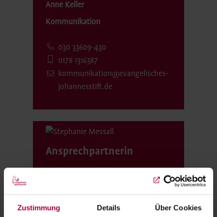
Anne Keller
Kommunikation
030 33609-430
0178 1316387
kommunikation@evangelisches-
johannesstift.de
Ansprechpartnerin
Stephanie Messall
Referentin Kommunikation
Zustimmung
Details
Über Cookies
030 33609365