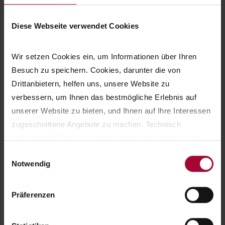
kommunikation@evangelisches-
johannesstift.de
Diese Webseite verwendet Cookies
Wir setzen Cookies ein, um Informationen über Ihren 
Besuch zu speichern. Cookies, darunter die von 
Drittanbietern, helfen uns, unsere Website zu 
verbessern, um Ihnen das bestmögliche Erlebnis auf 
Für Sie zum Download
unserer Website zu bieten, und Ihnen auf Ihre Interessen 
zugeschnittene Angebote zu machen. Technisch 
Kontakte Juni 2026 | pdf 6.87 MB
notwendige Cookies werden auch bei der Auswahl von 
ablehnen gesetzt. Ihre Einstellungen können Sie jederzeit 
Einwilligungsauswahl
Notwendig
am Seitenende unter Cookie-Einstellungen ändern. 
Kontakte Mai 2026 | pdf 4.69 MB
Weitere Informationen hierzu finden Sie in 
unserer 
Datenschutzerklärung
.
Präferenzen
Kontakte April 2026 | pdf 4.42 MB