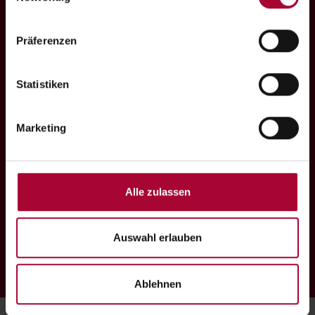
Jetzt spenden
Weitere Informationen hierzu finden Sie in 
unserer 
Datenschutzerklärung
.
Präferenzen
Kontakt
Datenschutz
Statistiken
Impressum
Sitemap
Transparenzseite
Marketing
Folgen Sie uns
Alle zulassen
Auswahl erlauben
Ablehnen