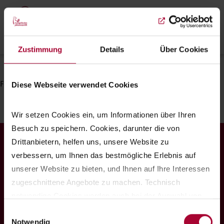
Skip
to
main
Menu
content
Zustimmung
Details
Über Cookies
Breadcrumb
Startseite
Gottesdienst
Filter einstellen
Diese Webseite verwendet Cookies
Wir setzen Cookies ein, um Informationen über Ihren 
Besuch zu speichern. Cookies, darunter die von 
Drittanbietern, helfen uns, unsere Website zu 
Spendenkonto
verbessern, um Ihnen das bestmögliche Erlebnis auf 
Evangelische Bank eG
unserer Website zu bieten, und Ihnen auf Ihre Interessen 
zugeschnittene Angebote zu machen. Technisch 
IBAN: DE12 5206 0410 1500 5115 10
notwendige Cookies werden auch bei der Auswahl von 
BIC: GENODEF1EK1
ablehnen gesetzt. Ihre Einstellungen können Sie jederzeit 
Einwilligungsauswahl
Notwendig
am Seitenende unter Cookie-Einstellungen ändern. 