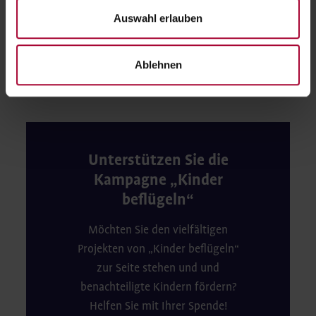
Auswahl erlauben
Schenken Sie einem Kind Flügel. Mit Ihrer
Spende ermöglichen Sie Bildung, Teilhabe
Ablehnen
und echte Zukunftschancen.
Unterstützen Sie die
Kampagne „Kinder
beflügeln“
Möchten Sie den vielfältigen
Projekten von „Kinder beflügeln“
zur Seite stehen und und
benachteiligte Kindern fördern?
Helfen Sie mit Ihrer Spende!