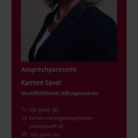
Ansprechpartnerin
Karmen Savor
Geschäftsführerin Stiftungszentrum
030 33609-385
karmen.savor@evangelisches-
johannesstift.de
030 33609-156