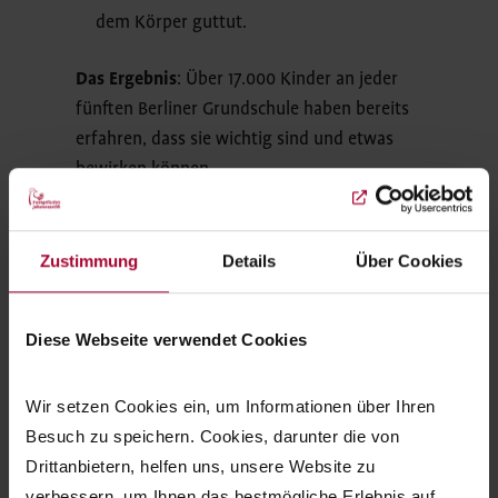
dem Körper guttut.
Das Ergebnis
: Über 17.000 Kinder an jeder
fünften Berliner Grundschule haben bereits
erfahren, dass sie wichtig sind und etwas
bewirken können.
Zustimmung
Details
Über Cookies
KinderSo
Diese Webseite verwendet Cookies
KulturPiloten: Etwa 100 Kinder pro Jahr
für etwa 
erkunden in mehreren Staffeln die Berliner
einmalige
Wir setzen Cookies ein, um Informationen über Ihren 
Kultur- und Museenlandschaft. |
Sport in
Besuch zu speichern. Cookies, darunter die von 
© Susanne von Osten-Sacken
Drittanbietern, helfen uns, unsere Website zu 
verbessern, um Ihnen das bestmögliche Erlebnis auf 