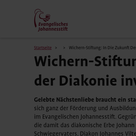
Skip
to
main
content
Breadcrumb
Startseite
Wichern-Stiftung: In Die Zukunft De
Wichern-Stiftun
der Diakonie in
Gelebte Nächstenliebe braucht ein st
sich ganz der Förderung und Ausbildu
im Evangelischen Johannesstift. Gegrün
die damit das diakonische Erbe Johann
Schwiegervaters, Diakon Johannes Vilter