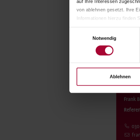
auf Ihre Interessen zugesch
von ablehnen gesetzt. Ihre E
Die Stiftung im Überb
Informationen hierzu finden S
Förderschwerpunkte
Einwilligungsauswahl
Notwendig
Zahlen & Fakten
Ablehnen
Ansp
Frank B
Referen
030
fra