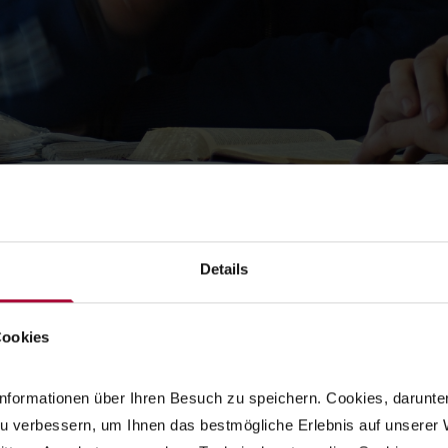
© Evangelisches Johannesstift
Details
: Bildung mit Herz und Tatk
Cookies
 die Stiftung eine Ausbildung, die „Liebe und Güte“ nicht nur leh
t. Wir sorgen dafür, dass junge Menschen optimal auf ihren Di
nformationen über Ihren Besuch zu speichern. Cookies, darunter d
u verbessern, um Ihnen das bestmögliche Erlebnis auf unserer W