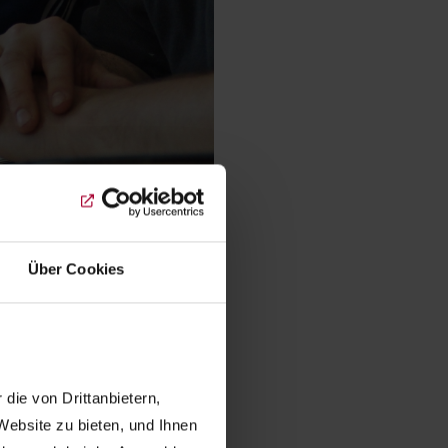
Über Cookies
raft
rt, sondern in der Tat und
enst am Mitmenschen
ie von Drittanbietern, 
ebsite zu bieten, und Ihnen 