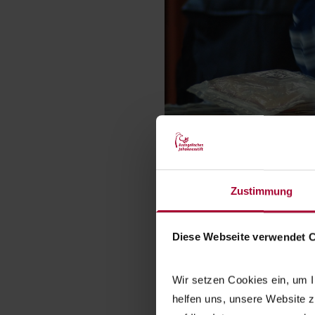
Diakone lernen gemeinsam. | 
Zustimmung
Unser Auftrag
Diese Webseite verwendet 
Ganz im Sinne Wicherns fördert
Wahrheit lebendig werden läss
Wir setzen Cookies ein, um I
vorbereitet werden.
helfen uns, unsere Website z