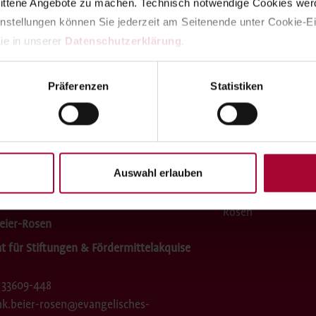
nittene Angebote zu machen. Technisch notwendige Cookies werd
instellungen können Sie jederzeit am Seitenende unter Cookie-Ei
lick
ie in unserer 
Datenschutzerklärung
.
Präferenzen
Statistiken
Auswahl erlauben
rechpartner
eier-Rosen
t für Stiftungen & Fördermittelakquise
 33609-448
nk.beier-rosen@evangelisches-