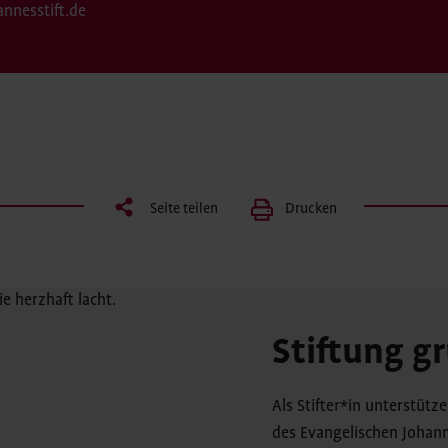
annesstift.de
Seite teilen
Drucken
Stiftung g
Als Stifter*in unterstüt
des Evangelischen Johann