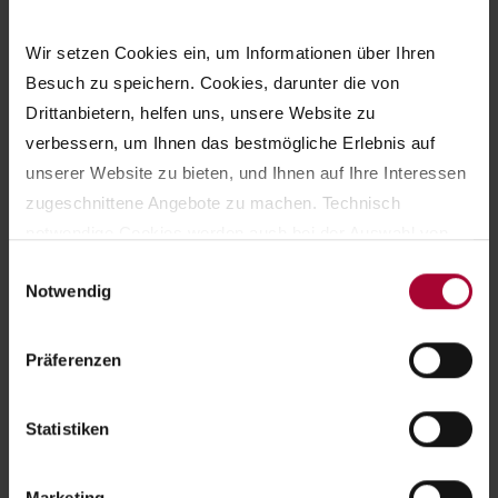
Wir setzen Cookies ein, um Informationen über Ihren 
Besuch zu speichern. Cookies, darunter die von 
Drittanbietern, helfen uns, unsere Website zu 
verbessern, um Ihnen das bestmögliche Erlebnis auf 
unserer Website zu bieten, und Ihnen auf Ihre Interessen 
zugeschnittene Angebote zu machen. Technisch 
notwendige Cookies werden auch bei der Auswahl von 
ablehnen gesetzt. Ihre Einstellungen können Sie jederzeit 
Einwilligungsauswahl
Notwendig
am Seitenende unter Cookie-Einstellungen ändern. 
Weitere Informationen hierzu finden Sie in 
Ansprechpartnerin
unserer 
Datenschutzerklärung
.
Präferenzen
Karmen Savor
Statistiken
Geschäftsführerin Stiftungszentrum
Marketing