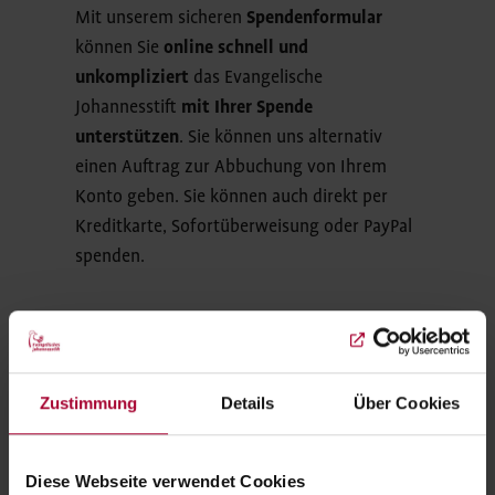
Mit unserem sicheren
Spendenformular
können Sie
online schnell und
unkompliziert
das Evangelische
Johannesstift
mit Ihrer Spende
unterstützen
. Sie können uns alternativ
einen Auftrag zur Abbuchung von Ihrem
Konto geben. Sie können auch direkt per
Kreditkarte, Sofortüberweisung oder PayPal
spenden.
Zustimmung
Details
Über Cookies
Diese Webseite verwendet Cookies