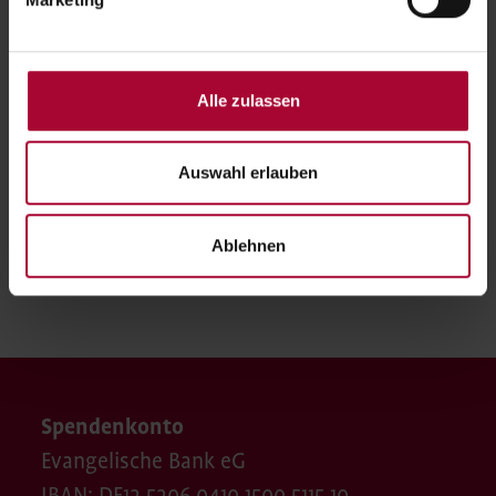
030 33609-385
karmen.savor@evangelisches-
johannesstift.de
030 33609-156
Alle zulassen
Auswahl erlauben
Ablehnen
Seite teilen
Spendenkonto
Evangelische Bank eG