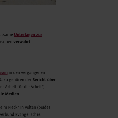
deutsame
Unterlagen zur
ersonen
verwahrt
.
esen
in den vergangenen
. Dazu gehören der
Bericht über
r Arbeit für die Arbeit“,
ale Medien
.
lm Pieck“ in Velten (beides
verbund Evangelisches