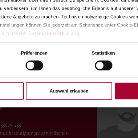
nformationen über Ihren Besuch zu speichern. Cookies, darunter d
enst berufen und brüderschaftlich geprägt. Sozial- und persone
u verbessern, um Ihnen das bestmögliche Erlebnis auf unserer W
piel der Brüderschaft des Evangelischen Johannesstifts 1910 bis 
nittene Angebote zu machen. Technisch notwendige Cookies werd
 385 Seiten.
instellungen können Sie jederzeit am Seitenende unter Cookie-Ei
ür das Leben. Lebensgeschichten ehemaliger Betreuter aus der Ju
ie in unserer 
Datenschutzerklärung
.
en von der Evangelisches Johannesstift Jugendhilfe gGmbH, Doris
Präferenzen
Statistiken
rechpartner
Auswahl erlauben
 Bräutigam
r
 33609-239
mut.braeutigam@evangelisches-