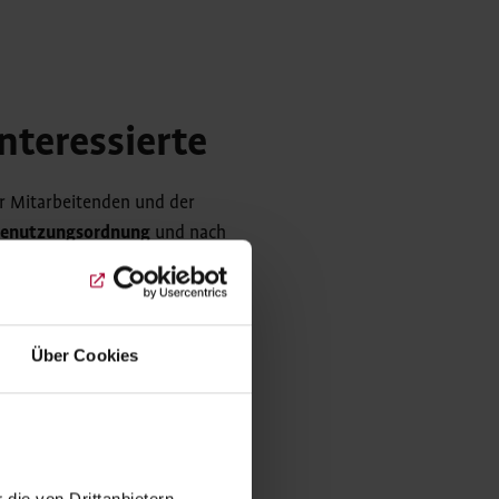
nteressierte
er Mitarbeitenden und der
Benutzungsordnung
und nach
formationen wenden Sie sich
Über Cookies
n vom Vorstand der
ten.
Verlag, Berlin 2008, zahlreiche