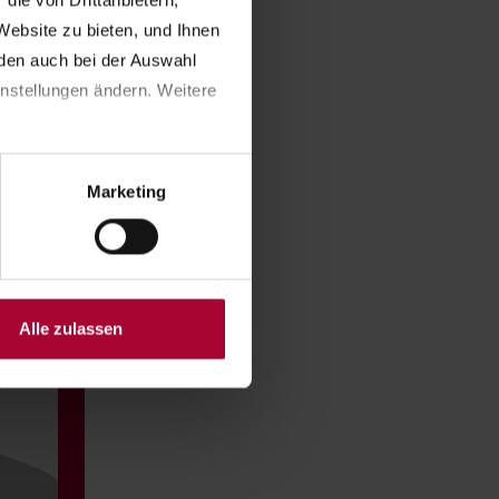
ie von Drittanbietern, 
ngeschichtliche Analyse
ebsite zu bieten, und Ihnen 
1945, Evangelische
en auch bei der Auswahl 
nstellungen ändern. Weitere 
gendhilfe des Evangelischen
e-Verlag, Erfurt 2020, 236
Marketing
Alle zulassen