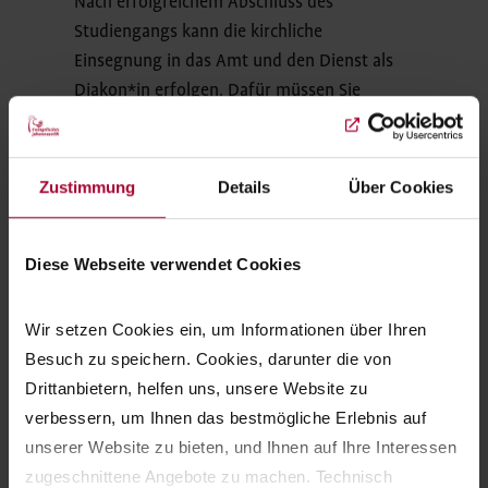
Nach erfolgreichem Abschluss des
Studiengangs kann die kirchliche
Einsegnung in das Amt und den Dienst als
Diakon*in erfolgen. Dafür müssen Sie
Mitglied in einer evangelischen Kirche sein
und während des Studiums oder der
Ausbildung mindestens drei Semester lang
Zustimmung
Details
Über Cookies
am
Angebot „Studieren in Gemeinschaft“
am Wichern-Kolleg teilgenommen haben.
Diese Webseite verwendet Cookies
Wie bewerbe ich mich?
Wir setzen Cookies ein, um Informationen über Ihren 
Wenn Sie die Voraussetzungen erfüllen,
Besuch zu speichern. Cookies, darunter die von 
können Sie sich an der Evangelischen
Drittanbietern, helfen uns, unsere Website zu 
Hochschule Berlin für den
Studiengang
verbessern, um Ihnen das bestmögliche Erlebnis auf 
Evangelische Religionspädagogik & Diakonik
unserer Website zu bieten, und Ihnen auf Ihre Interessen 
bewerben
.
zugeschnittene Angebote zu machen. Technisch 