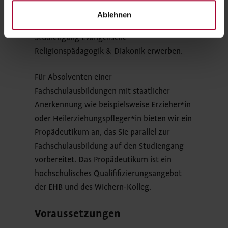
einzusteigen. Innerhalb von 3 Semstern
Ablehnen
können Sie dann den B.A. Diakonik im
Studiengang Evangelische
Religionspädagogik & Diakonik erwerben.
Für Absolventen einer
Fachschulausbildungen mit staatlicher
Anerkennung wie beispielsweise Erzieher*in
oder Heilerziehungspfleger*in bieten wir ein
Propädeutikum an, das Sie parallel zur
Fachschulausbildung auf den Studiengang
vorbereitet. Das Propädeutikum ist ein
hochschulisches Qualififizierungsangebot
der EHB und des Wichern-Kolleg.
Voraussetzungen