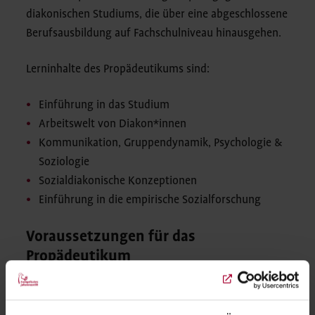
diakonischen Studiums, die über eine abgeschlossene
Berufsausbildung auf Fachschulniveau hinausgehen.
Lerninhalte des Propädeutikums sind:
Einführung in das Studium
Arbeitswelt von Diakon*innen
Kommunikation, Gruppendynamik, Psychologie &
Soziologie
Sozialdiakonische Konzeptionen
Einführung in die empirische Sozialforschung
Voraussetzungen für das
Propädeutikum
Allgemeine Hochschulreife (Abitur),
Fachhochschulreife (Fachabitur) oder