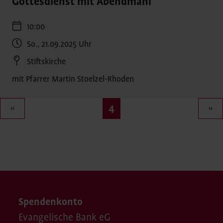
Gottesdienst mit Abendmahl
10:00
So., 21.09.2025
Uhr
Stiftskirche
mit Pfarrer Martin Stoelzel-Rhoden
Seitennummerierung
Aktuelle
4
‹‹
››
Seite
Spendenkonto
Evangelische Bank eG