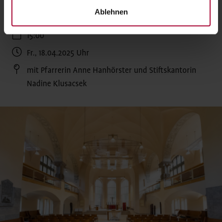
Stiftskantorei
Ablehnen
15:00
Fr., 18.04.2025
Uhr
mit Pfarrerin Anne Hanhörster und Stiftskantorin
Nadine Klusacsek