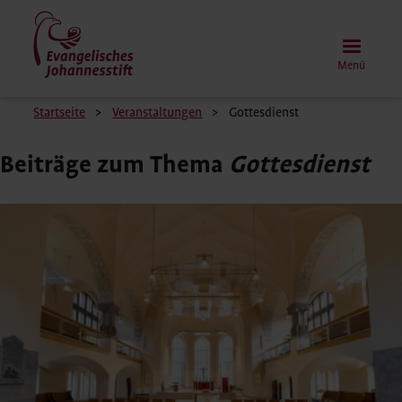
Direkt
zum
Inhalt
Menü
Pfadnavigation
Startseite
Veranstaltungen
Gottesdienst
Beiträge zum Thema
Gottesdienst