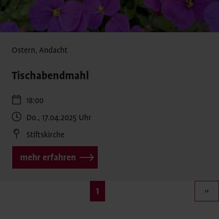
Ostern
,
Andacht
Tischabendmahl
18:00
Do., 17.04.2025
Uhr
Stiftskirche
mehr erfahren
Seitennummerierung
Aktuelle
1
››
Seite