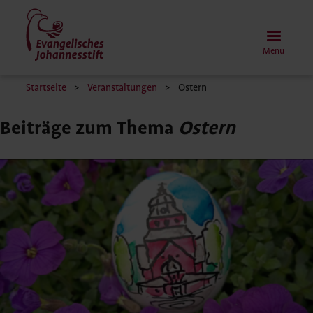
Direkt
zum
Inhalt
Menü
Pfadnavigation
Startseite
Veranstaltungen
Ostern
Beiträge zum Thema
Ostern