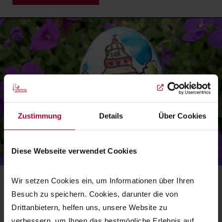
Zustimmung
Details
Über Cookies
Diese Webseite verwendet Cookies
Wir setzen Cookies ein, um Informationen über Ihren 
Ostern
Besuch zu speichern. Cookies, darunter die von 
Drittanbietern, helfen uns, unsere Website zu 
Frühgottesdienst mit Frühstück
verbessern, um Ihnen das bestmögliche Erlebnis auf 