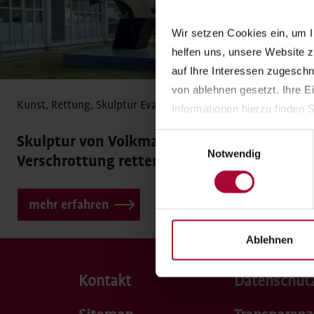
Wir setzen Cookies ein, um I
helfen uns, unsere Website z
auf Ihre Interessen zugesch
von ablehnen gesetzt. Ihre E
Kunst
,
Rettung
,
Skulptur
Evangelisches Johannesstift
Informationen hierzu finden S
Einwilligungsauswahl
Skulptur von Volkmar Haase vor
Notwendig
Verschrottung retten
mehr erfahren
Ablehnen
Kontakt
Datenschut