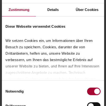
Zustimmung
Details
Über Cookies
Diese Webseite verwendet Cookies
Wir setzen Cookies ein, um Informationen über Ihren 
Besuch zu speichern. Cookies, darunter die von 
Drittanbietern, helfen uns, unsere Website zu 
Wie kam das? Das Edeka-Center-Team rief kürzlich
verbessern, um Ihnen das bestmögliche Erlebnis auf 
beim Freundeskreis im Johannesstift an und fragte,
unserer Website zu bieten, und Ihnen auf Ihre Interessen 
womit sie den Menschen hier eine Freude machen
zugeschnittene Angebote zu machen. Technisch 
können. Carsten Donder vom Freundeskreis gab
notwendige Cookies werden auch bei der Auswahl von 
diese Frage in die Bereiche weiter. Dort wurden
ablehnen gesetzt. Ihre Einstellungen können Sie jederzeit 
Einwilligungsauswahl
fleißig Wunschzettel für Weihnachten geschrieben.
Notwendig
am Seitenende unter Cookie-Einstellungen ändern. 
Weitere Informationen hierzu finden Sie in 
Die kleinen Kinder wünschen sich Lernspiele mit
unserer 
Datenschutzerklärung
.
Präferenzen