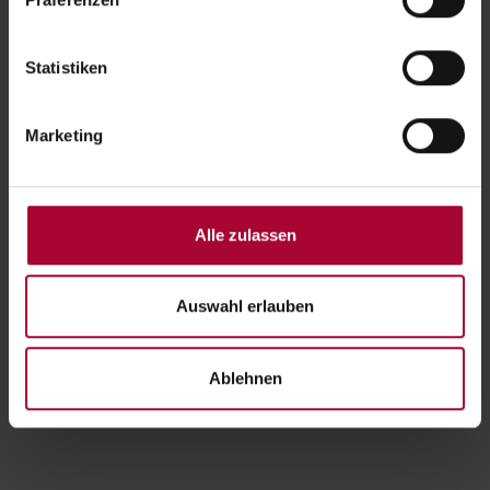
Tieren oder Einhörnern. Die Jugendlichen freuen sich
über Lego Technik oder Computerspiele. Im
Servicewohnen bitten die älteren Bewohnenden um
Statistiken
analoge und digitale Spiele, mit denen sie ihr
Gedächtnis trainieren können.
Marketing
Alle Artikel der Wunschzettel hat das Team des
Edeka-Centers an der Heerstraße 284 gekauft und in
Alle zulassen
einem Regal im Eingangsbereich aufgestellt. Die
Kund*innen können daraus noch bis zum 19.
Dezember einen oder mehrere Artikel erwerben.
Auswahl erlauben
Danach werden die Geschenke an das Evangelische
Johannesstift überreicht.
Ablehnen
Weihnachten
Projekte