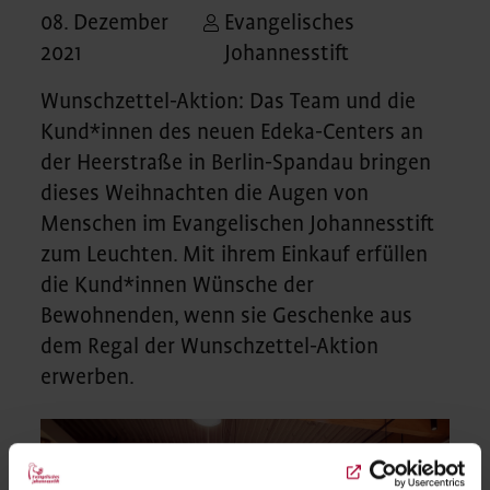
08. Dezember
Evangelisches
2021
Johannesstift
Wunschzettel-Aktion: Das Team und die
Kund*innen des neuen Edeka-Centers an
der Heerstraße in Berlin-Spandau bringen
dieses Weihnachten die Augen von
Menschen im Evangelischen Johannesstift
zum Leuchten. Mit ihrem Einkauf erfüllen
die Kund*innen Wünsche der
Bewohnenden, wenn sie Geschenke aus
dem Regal der Wunschzettel-Aktion
erwerben.