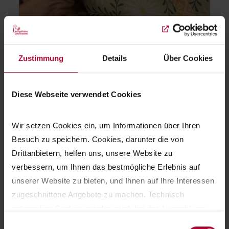
Zustimmung
Details
Über Cookies
Diese Webseite verwendet Cookies
Sie suchen noch ein paar Ostereier für Familie und
Freunde? Wir haben da etwas für Sie! Nutzen Sie das
Wir setzen Cookies ein, um Informationen über Ihren 
neue Aktionspakete-Angebot und die große
Besuch zu speichern. Cookies, darunter die von 
Expertise des Buchhandlungsteam und überraschen
Drittanbietern, helfen uns, unsere Website zu 
Sie Ihre Lieben und sich selbst.
verbessern, um Ihnen das bestmögliche Erlebnis auf 
unserer Website zu bieten, und Ihnen auf Ihre Interessen 
zugeschnittene Angebote zu machen. Technisch 
notwendige Cookies werden auch bei der Auswahl von 
ablehnen gesetzt. Ihre Einstellungen können Sie jederzeit 
Einwilligungsauswahl
mehr erfahren