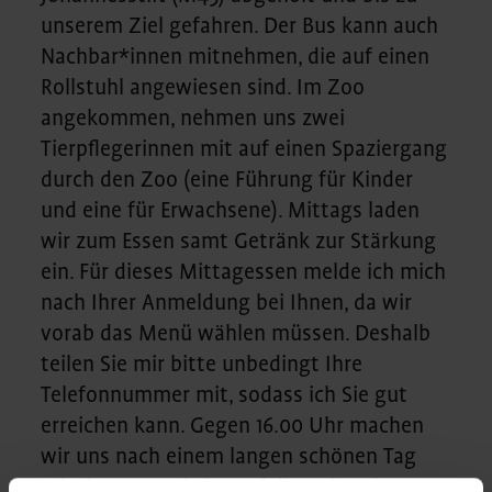
unserem Ziel gefahren. Der Bus kann auch
Nachbar*innen mitnehmen, die auf einen
Rollstuhl angewiesen sind. Im Zoo
angekommen, nehmen uns zwei
Tierpflegerinnen mit auf einen Spaziergang
durch den Zoo (eine Führung für Kinder
und eine für Erwachsene). Mittags laden
wir zum Essen samt Getränk zur Stärkung
ein. Für dieses Mittagessen melde ich mich
nach Ihrer Anmeldung bei Ihnen, da wir
vorab das Menü wählen müssen. Deshalb
teilen Sie mir bitte unbedingt Ihre
Telefonnummer mit, sodass ich Sie gut
erreichen kann. Gegen 16.00 Uhr machen
wir uns nach einem langen schönen Tag
mit dem Bus wieder auf die Heimreise.